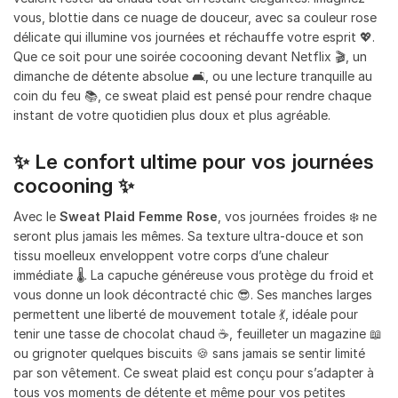
vous, blottie dans ce nuage de douceur, avec sa couleur rose
délicate qui illumine vos journées et réchauffe votre esprit 💖.
Que ce soit pour une soirée cocooning devant Netflix 🎬, un
dimanche de détente absolue 🛋️, ou une lecture tranquille au
coin du feu 📚, ce sweat plaid est pensé pour rendre chaque
instant de votre quotidien plus doux et plus agréable.
✨ Le confort ultime pour vos journées
cocooning ✨
Avec le
Sweat Plaid Femme Rose
, vos journées froides ❄️ ne
seront plus jamais les mêmes. Sa texture ultra-douce et son
tissu moelleux enveloppent votre corps d’une chaleur
immédiate 🌡️. La capuche généreuse vous protège du froid et
vous donne un look décontracté chic 😎. Ses manches larges
permettent une liberté de mouvement totale 💃, idéale pour
tenir une tasse de chocolat chaud ☕, feuilleter un magazine 📖
ou grignoter quelques biscuits 🍪 sans jamais se sentir limité
par son vêtement. Ce sweat plaid est conçu pour s’adapter à
tous vos moments de détente et même pour vos petites