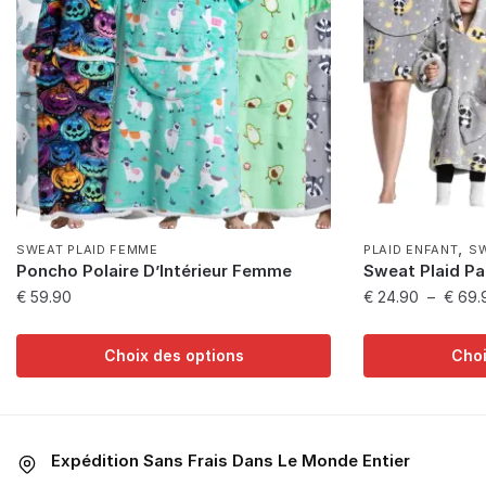
,
SWEAT PLAID FEMME
PLAID ENFANT
SW
Poncho Polaire D’Intérieur Femme
Sweat Plaid P
€
59.90
€
24.90
–
€
69.
Ce
Ce
Choix des options
Choi
produit
produit
a
a
plusieurs
plusieurs
variations.
variations.
Expédition Sans Frais Dans Le Monde Entier
Les
Les