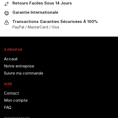
options
options
Retours Faciles Sous 14 Jours
peuvent
peuvent
Garantie Internationale
être
être
choisies
choisies
Transactions Garanties Sécurisées À 100%
sur
sur
PayPal / MasterCard / Visa
la
la
page
page
du
du
À PROPOS
produit
produit
Acceuil
Notre entreprise
Suivre ma commande
AIDE
Contact
Mon compte
FAQ