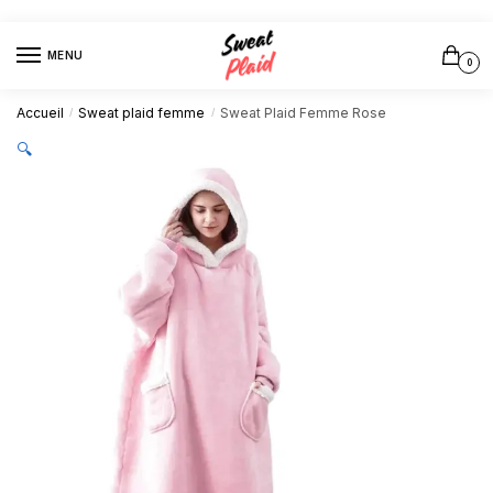
Skip
Skip
to
to
MENU
navigation
content
0
Accueil
Sweat plaid femme
Sweat Plaid Femme Rose
/
/
🔍